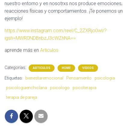
C
nuestro entorno y en nosotrxs nos produce emociones,
I
reacciones físicas y comportamientos. ¡Te ponemos un
m
Ó
ejemplo!
N
https://www.instagram.com/reel/C_2ZXRjo0wl/?
igsh=MWR0NDBnbzJ3cWZhNA==
aprende más en
Articulos
Categorías:
ARTICULOS
HOME
VIDEOS
Etiquetas:
bienestaremocional
Pensamiento
psicologia
psicologiaenchiclana
psicologo
psicoterapia
terapia de pareja