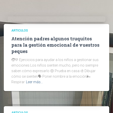
ARTICULOS
Atención padres algunos truquitos
para la gestión emocional de vuestros
peques
🧒💛 Ejercicios para ayudar a los niños a gestionar sus
emociones Los niños sienten mucho, pero no siempre
saben cómo expresarlo 😔 Prueba en casa:🎨 Dibujar
cómo se sienten🗣️ Poner nombre a la emoción🌬️
Respirar
Leer más…
ARTICULOS