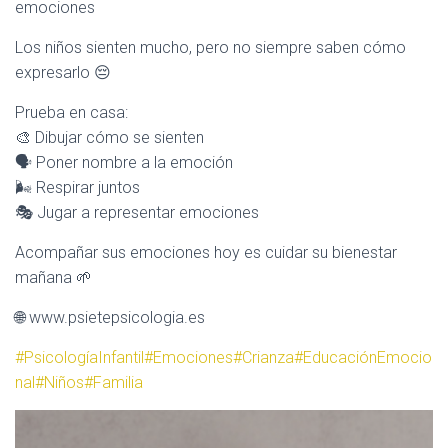
C
emociones
I
m
Ó
Los niños sienten mucho, pero no siempre saben cómo
N
expresarlo 😔
Prueba en casa:
🎨 Dibujar cómo se sienten
🗣️ Poner nombre a la emoción
🌬️ Respirar juntos
🎭 Jugar a representar emociones
Acompañar sus emociones hoy es cuidar su bienestar
mañana 🌱
🌐 www.psietepsicologia.es
#PsicologíaInfantil
#Emociones
#Crianza
#EducaciónEmocio
nal
#Niños
#Familia