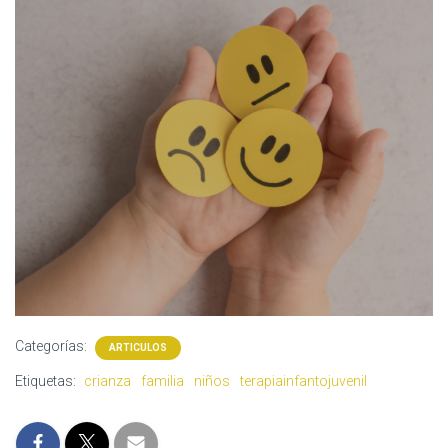
Categorías:
ARTICULOS
Etiquetas:
crianza
familia
niños
terapiainfantojuvenil