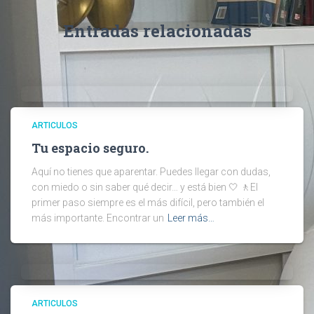
Entradas relacionadas
ARTICULOS
Tu espacio seguro.
Aquí no tienes que aparentar. Puedes llegar con dudas,
con miedo o sin saber qué decir… y está bien 🤍 🚶El
primer paso siempre es el más difícil, pero también el
más importante. Encontrar un
Leer más…
ARTICULOS