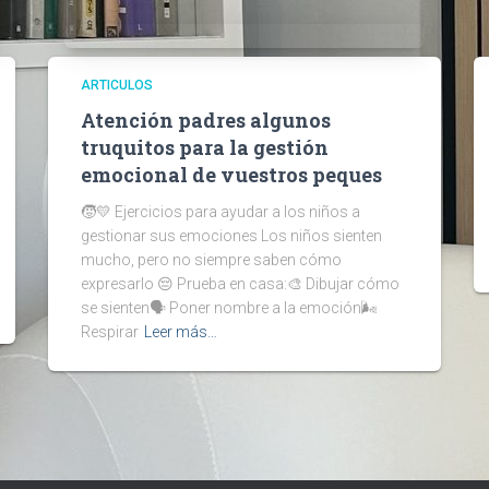
ARTICULOS
Atención padres algunos
truquitos para la gestión
emocional de vuestros peques
🧒💛 Ejercicios para ayudar a los niños a
gestionar sus emociones Los niños sienten
mucho, pero no siempre saben cómo
expresarlo 😔 Prueba en casa:🎨 Dibujar cómo
se sienten🗣️ Poner nombre a la emoción🌬️
Respirar
Leer más…