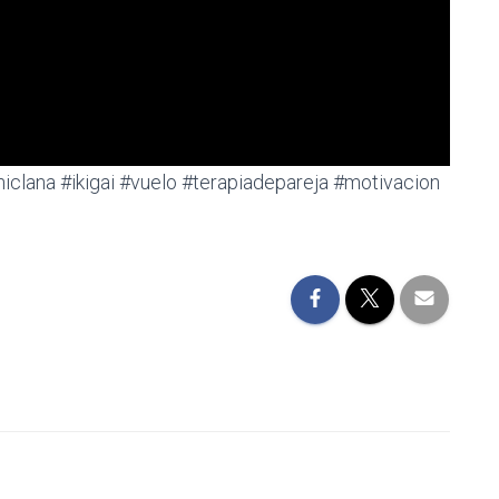
iclana #ikigai #vuelo #terapiadepareja #motivacion