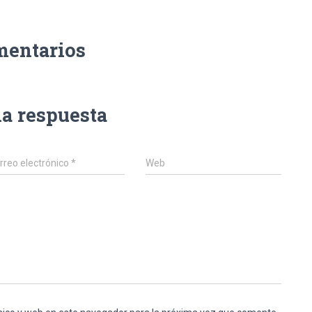
mentarios
na respuesta
rreo electrónico
*
Web