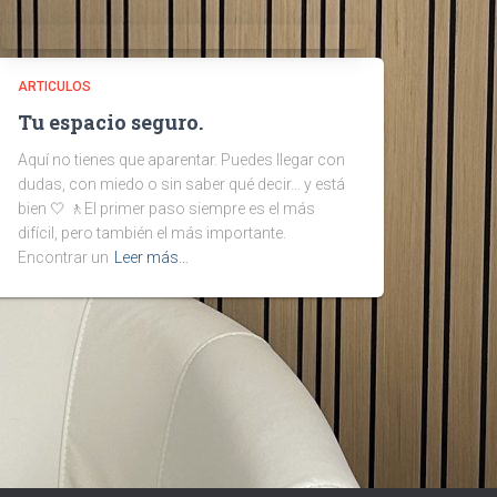
ARTICULOS
Tu espacio seguro.
Aquí no tienes que aparentar. Puedes llegar con
dudas, con miedo o sin saber qué decir… y está
bien 🤍 🚶El primer paso siempre es el más
difícil, pero también el más importante.
Encontrar un
Leer más…