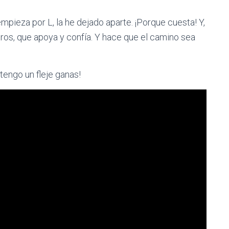
mpieza por L, la he dejado aparte. ¡Porque cuesta! Y,
ros, que apoya y confía. Y hace que el camino sea
tengo un fleje ganas!