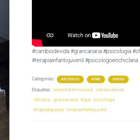
#cambiodevida #grancanaria #psicologia #ch
#terapiainfantojuvenil #psicologoenchiclana
Categorías:
ARTICULOS
HOME
VIDEOS
Etiquetas:
bienestaremocional
cambiodevida
chiclana
grancanaria
ikigai
psicologia
terapiadepareja
terapiainfantojuvenil