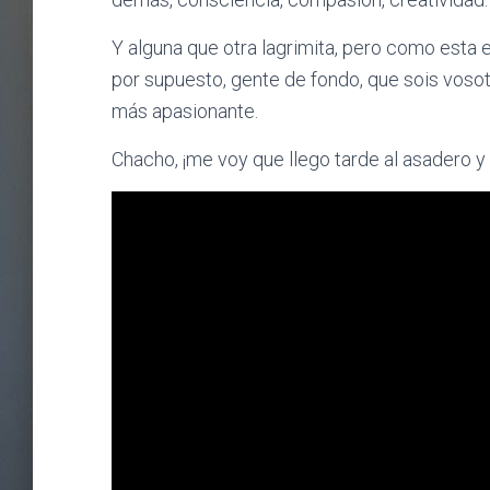
Y alguna que otra lagrimita, pero como esta e
por supuesto, gente de fondo, que sois vosot
más apasionante.
Chacho, ¡me voy que llego tarde al asadero y 