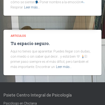
cómo se sienten
Poner nombre a la emoción
Respirar
Leer más…
ARTICULOS
Tu espacio seguro.
Aquí no tienes que aparentar. Puedes llegar con dudas,
con miedo o sin saber qué decir… y está bien
El
primer paso siempre es el más difícil, pero también el
más importante. Encontrar un
Leer más…
Psiete Centro Integral de Psicología
Psicólogo en Chiclana