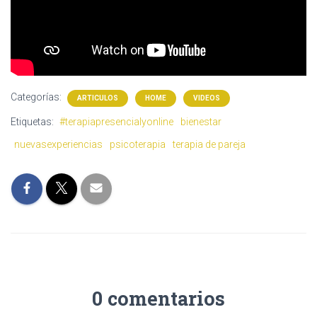
Categorías:
ARTICULOS
HOME
VIDEOS
Etiquetas:
#terapiapresencialyonline
bienestar
nuevasexperiencias
psicoterapia
terapia de pareja
0 comentarios