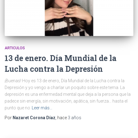
m
ARTICULOS
13 de enero. Día Mundial de la
Lucha contra la Depresión
¡Buenas! Hoy es 13 de enero, Día Mundial de la Lucha contra la
Depresión y yo vengo a charlar un poquito sobre este tema. La
depresión es una enfermedad mental que deja a la persona que la
padece sin energía, sin motivación, apática, sin fuerza… hasta el
punto que no
Leer más…
Por
Nazaret Corona Díaz
, hace
3 años