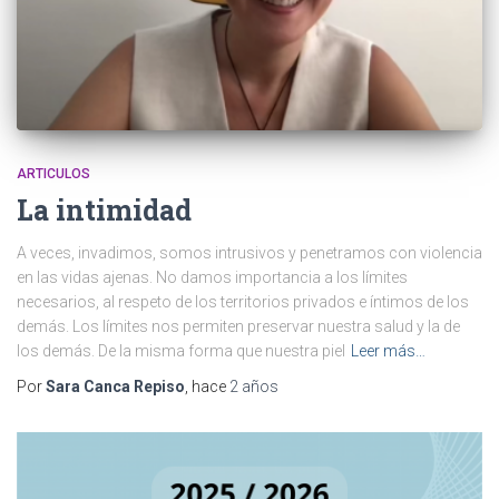
m
ARTICULOS
La intimidad
A veces, invadimos, somos intrusivos y penetramos con violencia
en las vidas ajenas. No damos importancia a los límites
necesarios, al respeto de los territorios privados e íntimos de los
demás. Los límites nos permiten preservar nuestra salud y la de
los demás. De la misma forma que nuestra piel
Leer más…
Por
Sara Canca Repiso
, hace
2 años