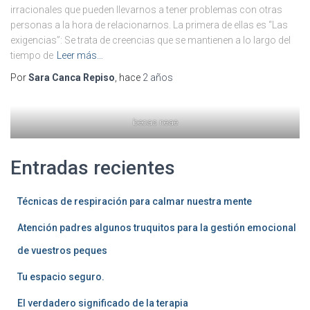
irracionales que pueden llevarnos a tener problemas con otras
personas a la hora de relacionarnos. La primera de ellas es “Las
m
exigencias”: Se trata de creencias que se mantienen a lo largo del
tiempo de
Leer más…
Por
Sara Canca Repiso
, hace
2 años
becas neae
Entradas recientes
Técnicas de respiración para calmar nuestra mente
Atención padres algunos truquitos para la gestión emocional
de vuestros peques
Tu espacio seguro.
El verdadero significado de la terapia