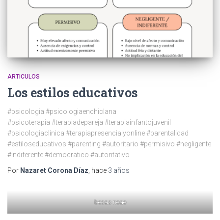
m
ARTICULOS
Los estilos educativos
#psicologia #psicologiaenchiclana
#psicoterapia #terapiadepareja #terapiainfantojuvenil
#psicologiaclinica #terapiapresencialyonline #parentalidad
#estiloseducativos #parenting #autoritario #permisivo #negligente
#indiferente #democratico #autoritativo
Por
Nazaret Corona Díaz
, hace
3 años
becas neae