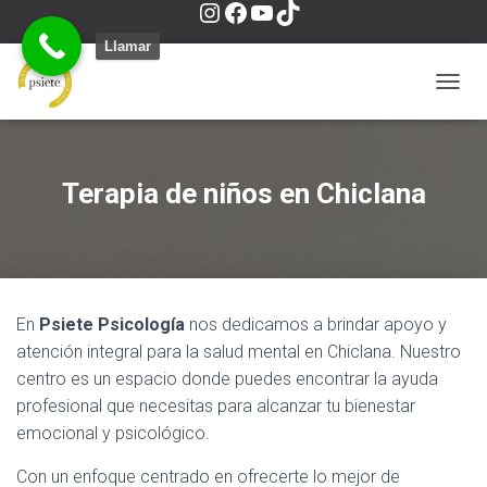
I
F
Y
T
Llamar
n
a
o
i
C
A
M
s
c
u
k
B
I
Terapia de niños en Chiclana
A
t
e
T
T
R
M
O
a
b
u
o
D
O
En
Psiete Psicología
nos dedicamos a brindar apoyo y
D
g
o
b
k
E
atención integral para la salud mental en Chiclana. Nuestro
N
centro es un espacio donde puedes encontrar la ayuda
A
profesional que necesitas para alcanzar tu bienestar
r
o
e
V
E
emocional y psicológico.
G
a
k
A
Con un enfoque centrado en ofrecerte lo mejor de