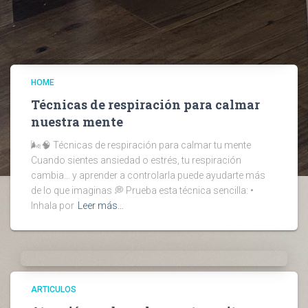
HOME
Técnicas de respiración para calmar
nuestra mente
🌬️🧠 Técnicas de respiración para calmar tu mente
Cuando sientes ansiedad o estrés, tu respiración
cambia… y aprender a controlarla puede ayudarte más
de lo que imaginas 💭 Prueba esta técnica sencilla: •
Inhala por
Leer más…
ARTICULOS