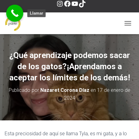
I
F
Y
T
Llamar
n
a
o
i
C
A
M
s
c
u
k
B
I
¿Qué aprendizaje podemos sacar
A
t
e
T
T
R
de los gatos?¡Aprendamos a
M
O
aceptar los límites de los demás!
a
b
u
o
D
O
Publicado por
Nazaret Corona Díaz
en
17 de enero de
D
2024
g
o
b
k
E
N
A
r
o
e
V
E
G
Esta preciosidad de aquí se llama Tyla, es mi gata, y a lo
a
k
A