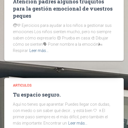
Atención padres algunos truquitos
para la gestión emocional de vuestros
peques
🧒💛 Ejercicios para ayudar a los niños a gestionar sus
emociones Los niños sienten mucho, pero no siempre
saben cómo expresarlo 😔 Prueba en casa:🎨 Dibujar
cómo se sienten🗣️ Poner nombre a la emoción🌬️
Respirar
Leer más…
ARTICULOS
Tu espacio seguro.
Aquí no tienes que aparentar. Puedes llegar con dudas,
con miedo o sin saber qué decir… y está bien 🤍 🚶El
primer paso siempre es el más difícil, pero también el
más importante. Encontrar un
Leer más…