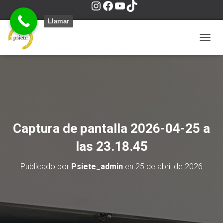
I
F
Y
T
Llamar
n
a
o
i
C
A
M
s
c
u
k
B
I
A
t
e
T
T
R
M
O
Captura de pantalla 2026-04-25 a
a
b
u
o
D
O
las 23.18.45
D
g
o
b
k
E
Publicado por
Psiete_admin
en
25 de abril de 2026
N
A
r
o
e
V
E
G
a
k
A