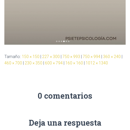
Tamaño:
150 × 150
|
227 × 300
|
750 × 993
|
750 × 994
|
360 × 240
|
460 × 700
|
230 × 350
|
600 × 794
|
160 × 160
|
1012 × 1340
0 comentarios
Deja una respuesta