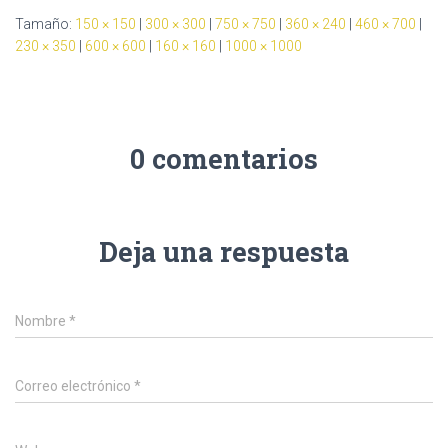
Tamaño:
150 × 150
|
300 × 300
|
750 × 750
|
360 × 240
|
460 × 700
|
230 × 350
|
600 × 600
|
160 × 160
|
1000 × 1000
0 comentarios
Deja una respuesta
Nombre
*
Correo electrónico
*