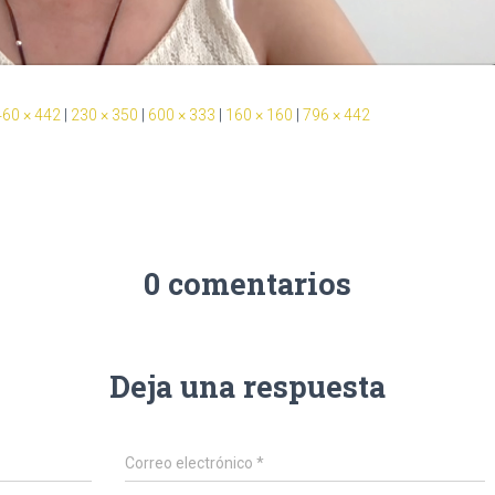
460 × 442
|
230 × 350
|
600 × 333
|
160 × 160
|
796 × 442
0 comentarios
Deja una respuesta
Correo electrónico
*