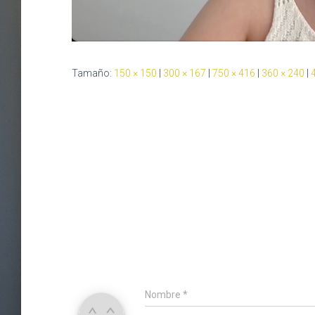
Tamaño:
150 × 150
|
300 × 167
|
750 × 416
|
360 × 240
|
Nombre
*